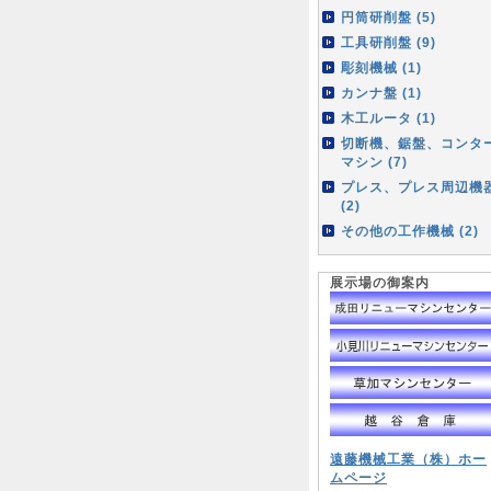
円筒研削盤 (5)
工具研削盤 (9)
彫刻機械 (1)
カンナ盤 (1)
木工ルータ (1)
切断機、鋸盤、コンタ
マシン (7)
プレス、プレス周辺機
(2)
その他の工作機械 (2)
展示場の御案内
遠藤機械工業（株）ホー
ムページ