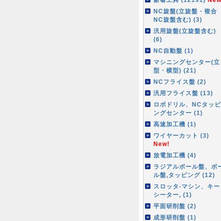
NC旋盤(立旋盤・複合
NC旋盤含む) (3)
汎用旋盤(立旋盤含む)
(6)
NC自動盤 (1)
マシニングセンター(立
型・横型) (21)
NCフライス盤 (2)
汎用フライス盤 (13)
ロボドリル、NCタッピ
ングセンター (1)
高速加工機 (1)
ワイヤーカット (3)
New!
放電加工機 (4)
ラジアルボール盤、ボ
ル盤,タッピング (12)
スロッタ-マシン、キー
シーター, (1)
平面研削盤 (2)
成形研削盤 (1)