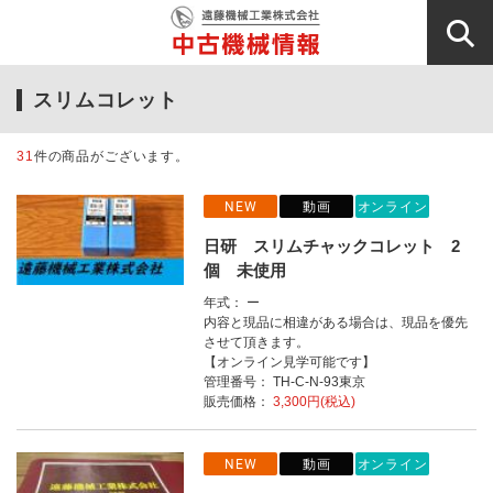
スリムコレット
31
件の商品がございます。
NEW
動画
オンライン
日研 スリムチャックコレット 2
個 未使用
年式： ー
内容と現品に相違がある場合は、現品を優先
させて頂きます。
【オンライン見学可能です】
管理番号： TH-C-N-93東京
販売価格：
3,300円(税込)
NEW
動画
オンライン