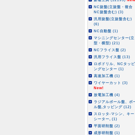
NC旋盤(立旋盤・複合
NC旋盤含む) (3)
汎用旋盤(立旋盤含む)
(6)
NC自動盤 (1)
マシニングセンター(立
型・横型) (21)
NCフライス盤 (2)
汎用フライス盤 (13)
ロボドリル、NCタッピ
ングセンター (1)
高速加工機 (1)
ワイヤーカット (3)
New!
放電加工機 (4)
ラジアルボール盤、ボ
ル盤,タッピング (12)
スロッタ-マシン、キー
シーター, (1)
平面研削盤 (2)
成形研削盤 (1)