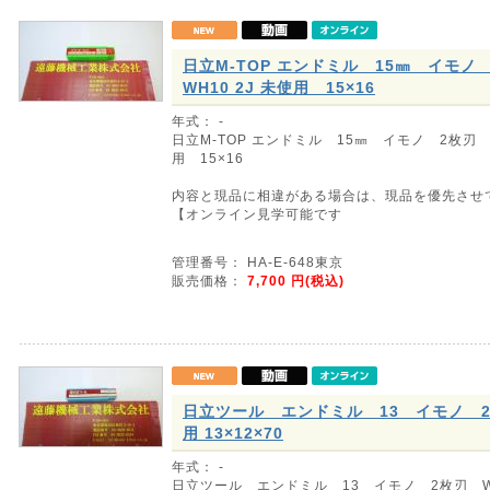
日立M-TOP エンドミル 15㎜ イモノ 
WH10 2J 未使用 15×16
年式： -
日立M-TOP エンドミル 15㎜ イモノ 2枚刃 HE
用 15×16
内容と現品に相違がある場合は、現品を優先させ
【オンライン見学可能です
管理番号： HA-E-648東京
販売価格：
7,700
円(税込)
日立ツール エンドミル 13 イモノ 2
用 13×12×70
年式： -
日立ツール エンドミル 13 イモノ 2枚刃 