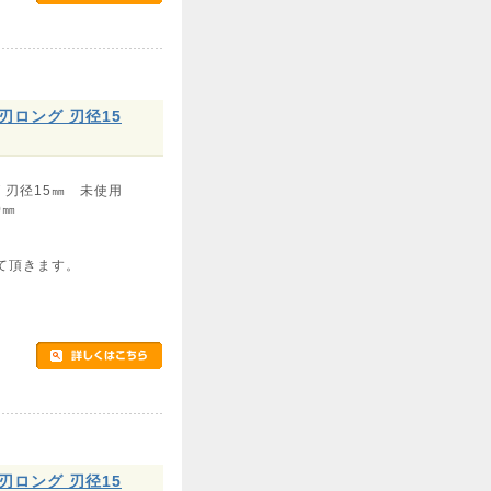
枚刃ロング 刃径15
グ 刃径15㎜ 未使用
0㎜
て頂きます。
枚刃ロング 刃径15