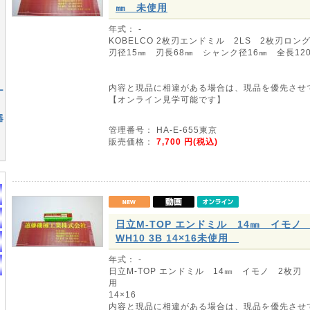
㎜ 未使用
年式： -
KOBELCO 2枚刃エンドミル 2LS 2枚刃ロン
刃径15㎜ 刃長68㎜ シャンク径16㎜ 全長12
内容と現品に相違がある場合は、現品を優先させ
ー
【オンライン見学可能です】
器
管理番号： HA-E-655東京
販売価格：
7,700
円(税込)
日立M-TOP エンドミル 14㎜ イモノ 
WH10 3B 14×16未使用
年式： -
日立M-TOP エンドミル 14㎜ イモノ 2枚刃 HE
用
14×16
内容と現品に相違がある場合は、現品を優先させ