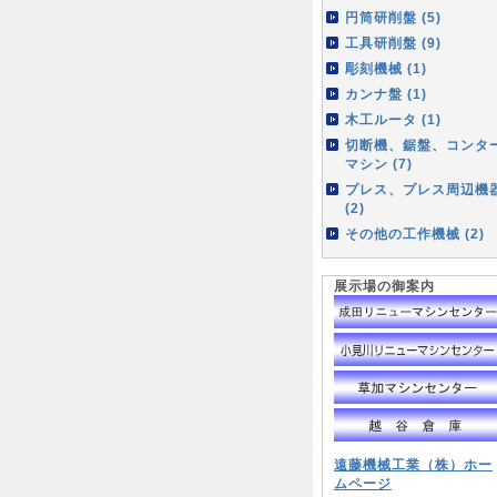
円筒研削盤 (5)
工具研削盤 (9)
彫刻機械 (1)
カンナ盤 (1)
木工ルータ (1)
切断機、鋸盤、コンタ
マシン (7)
プレス、プレス周辺機
(2)
その他の工作機械 (2)
展示場の御案内
遠藤機械工業（株）ホー
ムページ