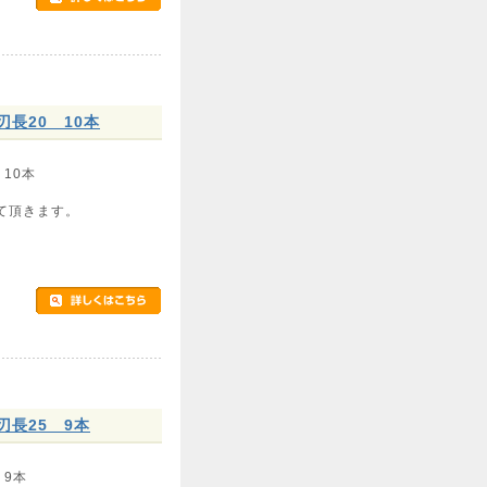
刃長20 10本
 10本
て頂きます。
刃長25 9本
 9本