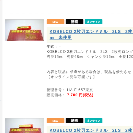
KOBELCO 2枚刃エンドミル 2LS 2
㎜ 未使用
年式： -
KOBELCO 2枚刃エンドミル 2LS 2枚刃ロン
刃径15㎜ 刃長68㎜ シャンク径16㎜ 全長12
内容と現品に相違がある場合は、現品を優先させ
【オンライン見学可能です】
管理番号： HA-E-657東京
販売価格：
7,700
円(税込)
ー
KOBELCO 2枚刃エンドミル 2LS 2