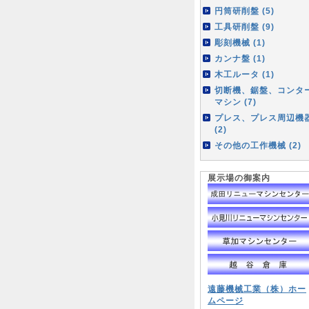
円筒研削盤 (5)
工具研削盤 (9)
彫刻機械 (1)
カンナ盤 (1)
木工ルータ (1)
切断機、鋸盤、コンタ
マシン (7)
プレス、プレス周辺機
(2)
その他の工作機械 (2)
展示場の御案内
遠藤機械工業（株）ホー
ムページ