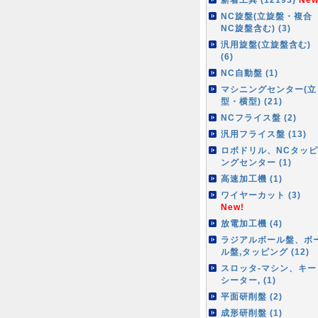
NC旋盤(立旋盤・複合
NC旋盤含む) (3)
汎用旋盤(立旋盤含む)
(6)
NC自動盤 (1)
マシニングセンター(立
型・横型) (21)
NCフライス盤 (2)
汎用フライス盤 (13)
ロボドリル、NCタッピ
ングセンター (1)
高速加工機 (1)
ワイヤーカット (3)
New!
放電加工機 (4)
ラジアルボール盤、ボ
ル盤,タッピング (12)
スロッタ-マシン、キー
シーター, (1)
平面研削盤 (2)
成形研削盤 (1)