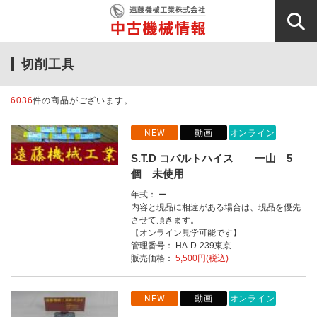
切削工具
6036
件の商品がございます。
NEW
動画
オンライン
S.T.D コバルトハイス 一山 5
個 未使用
年式： ー
内容と現品に相違がある場合は、現品を優先
させて頂きます。
【オンライン見学可能です】
管理番号： HA-D-239東京
販売価格：
5,500円(税込)
NEW
動画
オンライン