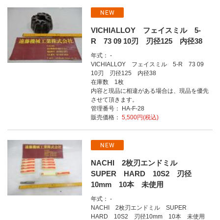
NEW
VICHIALLOY フェイスミル 5-
R 73 09 10刃 刃径125 内径38
年式： -
VICHIALLOY フェイスミル 5-R 73 09
10刃 刃径125 内径38
在庫数 1枚
内容と現品に相違がある場合は、現品を優先
させて頂きます。
管理番号： HA-F-28
販売価格：
5,500円(税込)
NEW
NACHI 2枚刃エンドミル
SUPER HARD 10S2 刃径
10mm 10本 未使用
年式： -
NACHI 2枚刃エンドミル SUPER
HARD 10S2 刃径10mm 10本 未使用