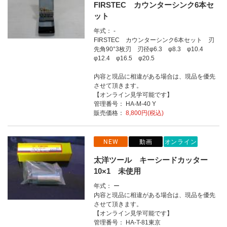
FIRSTEC カウンターシンク6本セ
ット
年式： -
FIRSTEC カウンターシンク6本セット 刃
先角90°3枚刃 刃径φ6.3 φ8.3 φ10.4
φ12.4 φ16.5 φ20.5
内容と現品に相違がある場合は、現品を優先
させて頂きます。
【オンライン見学可能です】
管理番号： HA-M-40 Y
販売価格：
8,800円(税込)
NEW
動画
オンライン
太洋ツール キーシードカッター
10×1 未使用
年式： ー
内容と現品に相違がある場合は、現品を優先
させて頂きます。
【オンライン見学可能です】
管理番号： HA-T-81東京