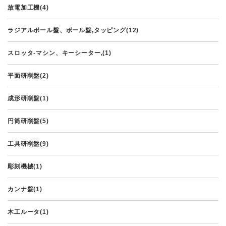
放電加工機(4)
ラジアルボール盤、ボール盤,タッピング(12)
スロッタ-マシン、キーシーター,(1)
平面研削盤(2)
成形研削盤(1)
円筒研削盤(5)
工具研削盤(9)
彫刻機械(1)
カンナ盤(1)
木工ルータ(1)