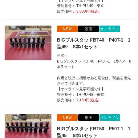
【オンライン見学可能です】
管理番号： TH-PU-49-i-東京
販売価格：
8,800円(税込)
NEW
動画
オンライン
BIGプルスタッドBT40 P40T-1 1
型45° 8本/1セット
年式： -
BIGプルスタッドBT40 P40T-1 1型45° 8
本/1セット
内容と現品に相違がある場合は、現品を優先
させて頂きます。
【オンライン見学可能です】
管理番号： TH-PU-48-i-東京
販売価格：
7,150円(税込)
NEW
動画
オンライン
BIGプルスタッドBT50 P50T-1 1
型45° 9本/1セット