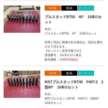
NEW
動画
オンライン
プルスタッドBT50 45° 10本/1セ
ット
年式： -
プルスタッドBT50 45° 10本/1セット
内容と現品に相違がある場合は、現品を優先
させて頂きます。
【オンライン見学可能です】
管理番号： TH-PU-57-i-東京
販売価格：
9,900円(税込)
NEW
動画
オンライン
MSTプルスタッドBT40 P40T-2 2
型60° 10本/1セット
年式： -
MSTプルスタッドBT40 P40T-2 2型60°
10本/1セット