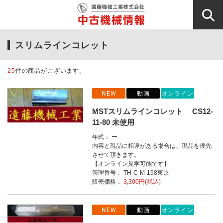
スリムラインコレット
25
件の商品がございます。
NEW
動画
オンライン
MSTスリムラインコレット CS12-
11-80 未使用
年式： ー
内容と現品に相違がある場合は、現品を優先
させて頂きます。
【オンライン見学可能です】
管理番号： TH-C-M-198東京
販売価格：
3,300円(税込)
NEW
動画
オンライン